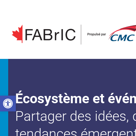
Aller
au
contenu
Écosystème et évé
Open toolbar
Partager des idées, 
tendances émergent