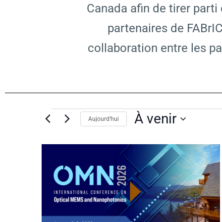
Canada afin de tirer parti
partenaires de FABrIC
collaboration entre les p
Évènements
À venir
Aujourd’hui
S
é
L
l
e
i
c
t
s
i