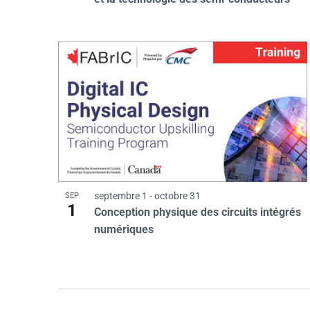
t
s
i
n
P
h
septembre 1
-
octobre 31
SEP
1
Conception physique des circuits intégrés
numériques
o
t