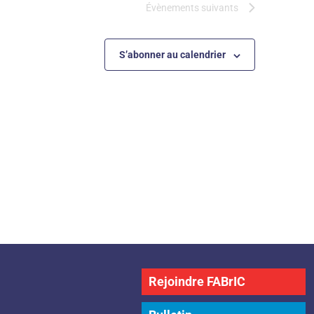
t
Évènements
suivants
a
S’abonner au calendrier
t
i
o
n
s
Rejoindre FABrIC