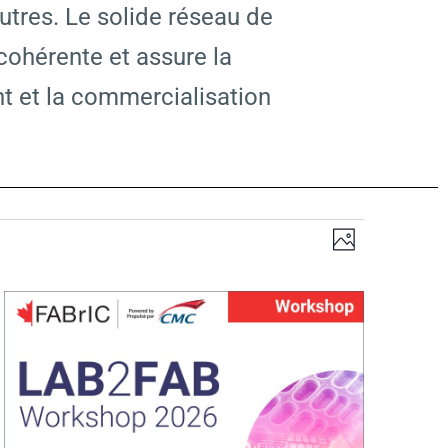
autres. Le solide réseau de
cohérente et assure la
nt et la commercialisation
N
N
P
h
a
a
o
v
t
o
v
i
g
i