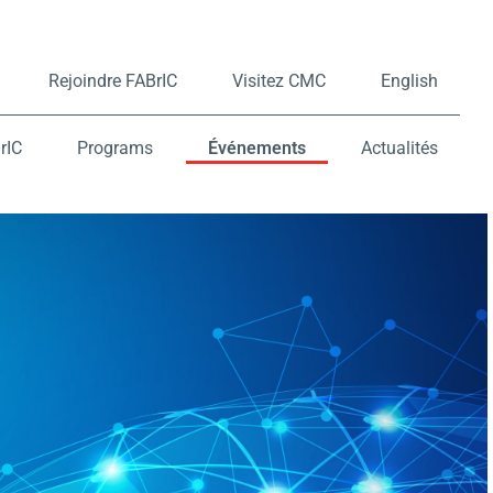
Rejoindre FABrIC
Visitez CMC
English
rIC
Programs
Événements
Actualités