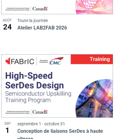
a
g
t
Toute la journée
AOÛT
a
i
24
Atelier LAB2FAB 2026
o
t
n
i
d
e
o
v
n
u
p
e
septembre 1
-
octobre 31
SEP
s
1
a
Conception de liaisons SerDes à haute
vitesse