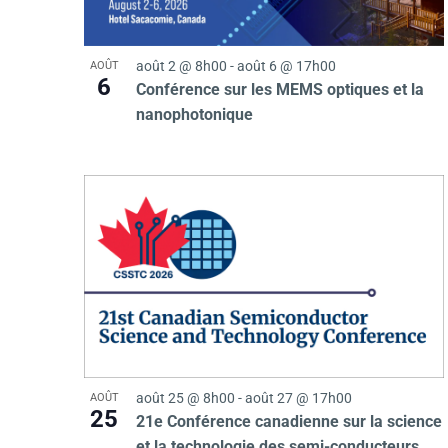
o
t
n
août 2 @ 8h00
-
août 6 @ 17h00
AOÛT
n
6
o
Conférence sur les MEMS optiques et la
e
nanophotonique
z
f
l
a
e
d
a
v
t
e
e
n
août 25 @ 8h00
-
août 27 @ 17h00
AOÛT
25
21e Conférence canadienne sur la science
et la technologie des semi-conducteurs