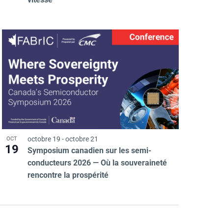
É
r
v
c
è
n
o
e
n
m
e
s
octobre 19
-
octobre 21
OCT
n
19
Symposium canadien sur les semi-
u
conducteurs 2026 — Où la souveraineté
t
rencontre la prospérité
l